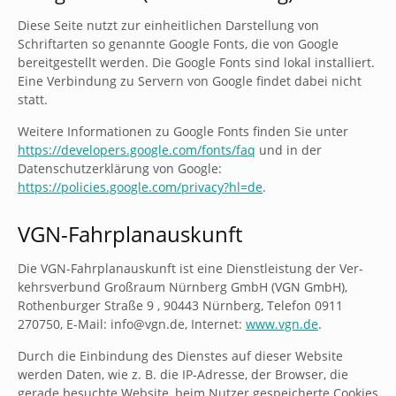
Diese Seite nutzt zur einheitlichen Darstellung von
Schriftarten so genannte Google Fonts, die von Google
bereitgestellt werden. Die Google Fonts sind lokal installiert.
Eine Verbindung zu Servern von Google findet dabei nicht
statt.
Weitere Informationen zu Google Fonts finden Sie unter
https://developers.google.com/fonts/faq
und in der
Datenschutzerklärung von Google:
https://policies.google.com/privacy?hl=de
.
VGN-Fahr­plan­aus­kunft
Die VGN-Fahr­plan­aus­kunft ist eine Dienst­leis­tung der Ver­
kehrs­ver­bund Groß­raum Nürn­berg GmbH (VGN GmbH),
Rothen­burger Straße 9 , 90443 Nürn­berg, Telefon 0911
270750, E-Mail: info@vgn.de, Internet:
www.vgn.de
.
Durch die Einbindung des Dienstes auf dieser Website
werden Daten, wie z. B. die IP-Adres­se, der Brow­ser, die
gerade besuchte Website, beim Nutzer gespeicherte Cookies