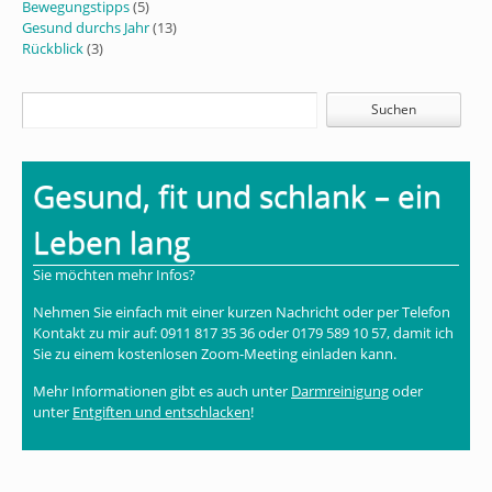
Bewegungstipps
(5)
Gesund durchs Jahr
(13)
Rückblick
(3)
Gesund, fit und schlank – ein
Leben lang
Sie möchten mehr Infos?
Nehmen Sie einfach mit einer kurzen Nachricht oder per Telefon
Kontakt zu mir auf: 0911 817 35 36 oder 0179 589 10 57, damit ich
Sie zu einem kostenlosen Zoom-Meeting einladen kann.
Mehr Informationen gibt es auch unter
Darmreinigung
oder
unter
Entgiften und entschlacken
!