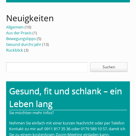
Neuigkeiten
Allgemein
(10)
Aus der Praxis
(1)
Bewegungstipps
(5)
Gesund durchs Jahr
(13)
Rückblick
(3)
Gesund, fit und schlank – ein
Leben lang
Sie möchten mehr Infos?
Nehmen Sie einfach mit einer kurzen Nachricht oder per Telefon
Kontakt zu mir auf: 0911 817 35 36 oder 0179 589 10 57, damit ich
Sie zu einem kostenlosen Zoom-Meeting einladen kann.