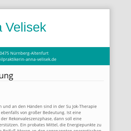
 Velisek
90475 Nürnberg-Altenfurt
ilpraktikerin-anna-velisek.de
lung
n und an den Händen sind in der Su Jok-Therapie
 ebenfalls von großer Bedeutung. Ist eine
in der Rekonvaleszenzphase, dann soll eine
tützen. Ein probates Mittel, die Energiepunkte zu
nen Beifuß-Moxen an den sogenannten energetischen