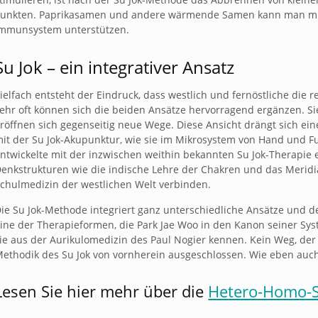
unkten. Paprikasamen und andere wärmende Samen kann man mithilf
Immunsystem unterstützen.
Su Jok – ein integrativer Ansatz
ielfach entsteht der Eindruck, dass westlich und fernöstliche die 
ehr oft können sich die beiden Ansätze hervorragend ergänzen. Sie
röffnen sich gegenseitig neue Wege. Diese Ansicht drängt sich ein
it der Su Jok-Akupunktur, wie sie im Mikrosystem von Hand und Fuß 
ntwickelte mit der inzwischen weithin bekannten Su Jok-Therapie e
enkstrukturen wie die indische Lehre der Chakren und das Merid
chulmedizin der westlichen Welt verbinden.
ie Su Jok-Methode integriert ganz unterschiedliche Ansätze und de
ine der Therapieformen, die Park Jae Woo in den Kanon seiner Syst
ie aus der Aurikulomedizin des Paul Nogier kennen. Kein Weg, der
ethodik des Su Jok von vornherein ausgeschlossen. Wie eben auch
Lesen Sie hier mehr über die
Hetero-Homo-S