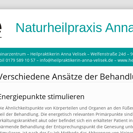
Naturheilpraxis Anna
inarzentrum – Heilpraktikerin Anna Velisek – Welfenstraße 24d – 
il 0179 589 10 57 – info@heilpraktikerin-anna-velisek.de – www.he
Verschiedene Ansätze der Behand
Energiepunkte stimulieren
ie Ähnlichkeitspunkte von Körperteilen und Organen an den Füße
eil der Behandlung. Die energetisch relevanten Primärpunkte sind
rkältungskrankheit akut oder befindet sich ein erkälteter Patient 
ärmende Behandlung der Entsprechungspunkt die Genesung unters
timulieren, ist nach der Su Jok-Methode das Abbrennen von klei