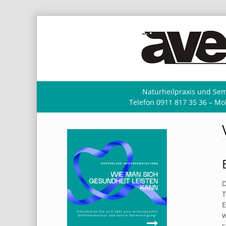
Naturheilpraxis und Sem
Telefon 0911 817 35 36 – Mob
D
T
E
w
s