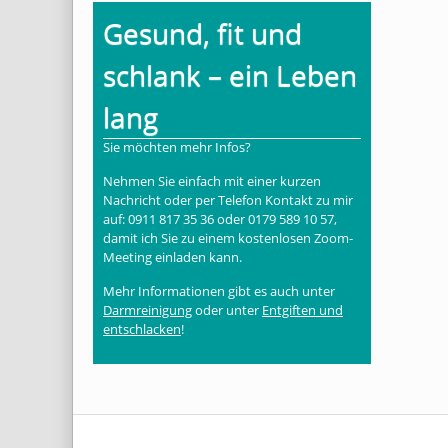
Gesund, fit und
schlank – ein Leben
lang
Sie möchten mehr Infos?
Nehmen Sie einfach mit einer kurzen
Nachricht oder per Telefon Kontakt zu mir
auf: 0911 817 35 36 oder 0179 589 10 57,
damit ich Sie zu einem kostenlosen Zoom-
Meeting einladen kann.
Mehr Informationen gibt es auch unter
Darmreinigung
oder unter
Entgiften und
entschlacken
!