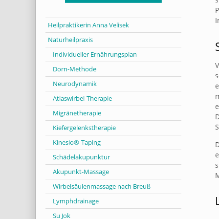
P
Heilpraktikerin Anna Velisek
Naturheilpraxis
Individueller Ernährungsplan
V
Dorn-Methode
s
Neurodynamik
e
m
Atlaswirbel-Therapie
e
Migränetherapie
D
S
Kiefergelenkstherapie
Kinesio®-Taping
D
e
Schädelakupunktur
s
Akupunkt-Massage
M
Wirbelsäulenmassage nach Breuß
Lymphdrainage
Su Jok