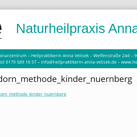
Naturheilpraxis Anna
inarzentrum – Heilpraktikerin Anna Velisek – Welfenstraße 24d – 
il 0179 589 10 57 – info@heilpraktikerin-anna-velisek.de – www.he
dorn_methode_kinder_nuernberg
dorn_methode_kinder_nuernberg