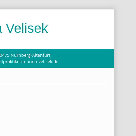
 Velisek
90475 Nürnberg-Altenfurt
ilpraktikerin-anna-velisek.de