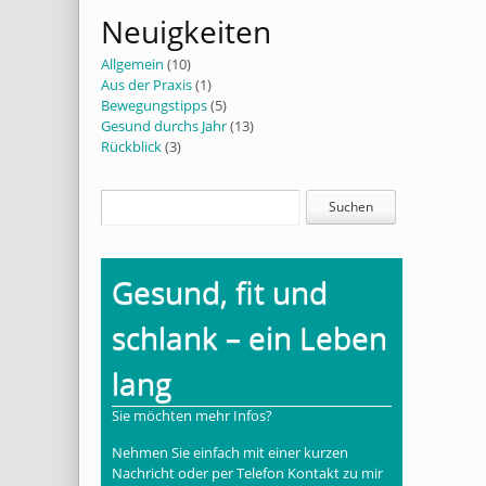
Neuigkeiten
Allgemein
(10)
Aus der Praxis
(1)
Bewegungstipps
(5)
Gesund durchs Jahr
(13)
Rückblick
(3)
Gesund, fit und
schlank – ein Leben
lang
Sie möchten mehr Infos?
Nehmen Sie einfach mit einer kurzen
Nachricht oder per Telefon Kontakt zu mir