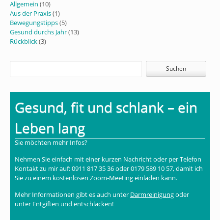
Allgemein
(10)
Aus der Praxis
(1)
Bewegungstipps
(5)
Gesund durchs Jahr
(13)
Rückblick
(3)
Gesund, fit und schlank – ein
Leben lang
Sie möchten mehr Infos?
Nehmen Sie einfach mit einer kurzen Nachricht oder per Telefon
Kontakt zu mir auf: 0911 817 35 36 oder 0179 589 10 57, damit ich
Sie zu einem kostenlosen Zoom-Meeting einladen kann.
Mehr Informationen gibt es auch unter
Darmreinigung
oder
unter
Entgiften und entschlacken
!