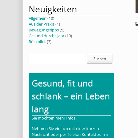
Neuigkeiten
Allgemein
(10)
Aus der Praxis
(1)
Bewegungstipps
(5)
Gesund durchs Jahr
(13)
Rückblick
(3)
Gesund, fit und
schlank – ein Leben
lang
Sie möchten mehr Infos?
Nehmen Sie einfach mit einer kurzen
Nachricht oder per Telefon Kontakt zu mir