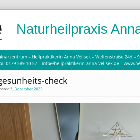
Naturheilpraxis Anna
inarzentrum – Heilpraktikerin Anna Velisek – Welfenstraße 24d – 
il 0179 589 10 57 – info@heilpraktikerin-anna-velisek.de – www.he
gesunheits-check
osted
5. Dezember 2023