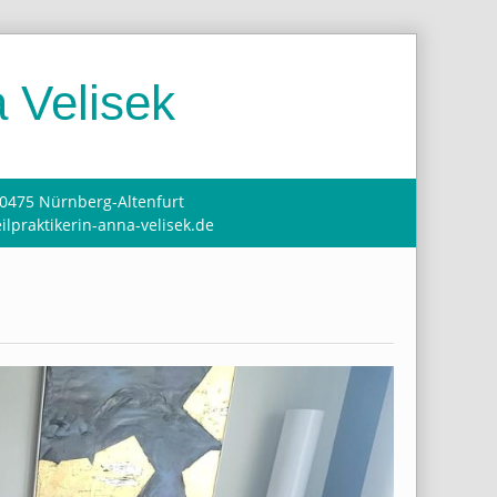
 Velisek
90475 Nürnberg-Altenfurt
ilpraktikerin-anna-velisek.de