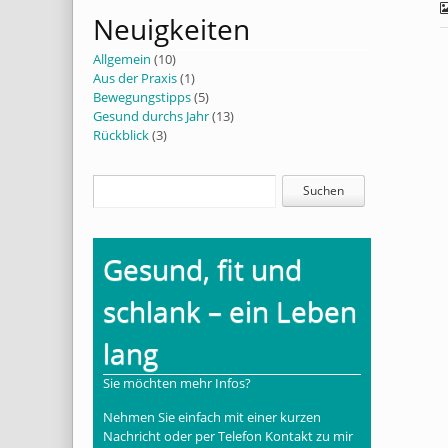
Neuigkeiten
Allgemein
(10)
Aus der Praxis
(1)
Bewegungstipps
(5)
Gesund durchs Jahr
(13)
Rückblick
(3)
Gesund, fit und
schlank – ein Leben
lang
Sie möchten mehr Infos?
Nehmen Sie einfach mit einer kurzen
Nachricht oder per Telefon Kontakt zu mir