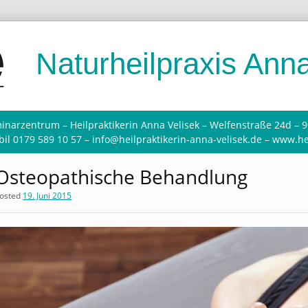
Naturheilpraxis Anna
inarzentrum – Heilpraktikerin Anna Velisek – Welfenstraße 24d – 
il 0179 589 10 57 – info@heilpraktikerin-anna-velisek.de – www.he
Osteopathische Behandlung
osted
19. Juni 2015