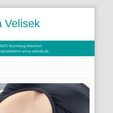
 Velisek
90475 Nürnberg-Altenfurt
ilpraktikerin-anna-velisek.de