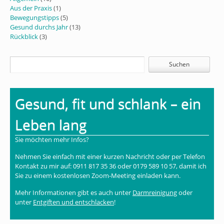
Aus der Praxis
(1)
Bewegungstipps
(5)
Gesund durchs Jahr
(13)
Rückblick
(3)
Gesund, fit und schlank – ein
Leben lang
Sie möchten mehr Infos?
Nehmen Sie einfach mit einer kurzen Nachricht oder per Telefon
Kontakt zu mir auf: 0911 817 35 36 oder 0179 589 10 57, damit ich
Sie zu einem kostenlosen Zoom-Meeting einladen kann.
Mehr Informationen gibt es auch unter
Darmreinigung
oder
unter
Entgiften und entschlacken
!