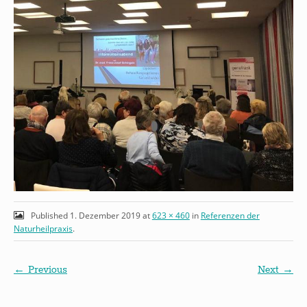
Published
1. Dezember 2019
at
623 × 460
in
Referenzen der
Naturheilpraxis
.
← Previous
Next →