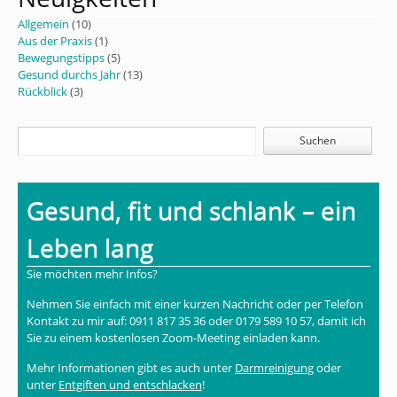
Allgemein
(10)
Aus der Praxis
(1)
Bewegungstipps
(5)
Gesund durchs Jahr
(13)
Rückblick
(3)
Gesund, fit und schlank – ein
Leben lang
Sie möchten mehr Infos?
Nehmen Sie einfach mit einer kurzen Nachricht oder per Telefon
Kontakt zu mir auf: 0911 817 35 36 oder 0179 589 10 57, damit ich
Sie zu einem kostenlosen Zoom-Meeting einladen kann.
Mehr Informationen gibt es auch unter
Darmreinigung
oder
unter
Entgiften und entschlacken
!