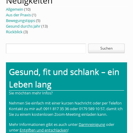
Neuigkeiten
Allgemein
(10)
Aus der Praxis
(1)
Bewegungstipps
(5)
Gesund durchs Jahr
(13)
Rückblick
(3)
Gesund, fit und schlank – ein
Leben lang
Sie möchten mehr Infos?
Nehmen Sie einfach mit einer kurzen Nachricht oder per Telefon
Kontakt zu mir auf: 0911 817 35 36 oder 0179 589 10 57, damit ich
Sie zu einem kostenlosen Zoom-Meeting einladen kann.
Mehr Informationen gibt es auch unter
Darmreinigung
oder
unter
Entgiften und entschlacken
!