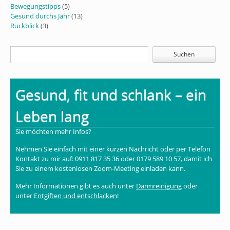
Bewegungstipps
(5)
Gesund durchs Jahr
(13)
Rückblick
(3)
Gesund, fit und schlank – ein
Leben lang
Sie möchten mehr Infos?
Nehmen Sie einfach mit einer kurzen Nachricht oder per Telefon
Kontakt zu mir auf: 0911 817 35 36 oder 0179 589 10 57, damit ich
Sie zu einem kostenlosen Zoom-Meeting einladen kann.
Mehr Informationen gibt es auch unter
Darmreinigung
oder
unter
Entgiften und entschlacken
!