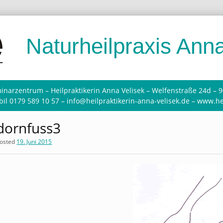
Naturheilpraxis Anna
inarzentrum – Heilpraktikerin Anna Velisek – Welfenstraße 24d – 
il 0179 589 10 57 – info@heilpraktikerin-anna-velisek.de – www.he
dornfuss3
osted
19. Juni 2015