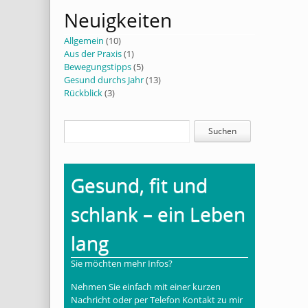
Neuigkeiten
Allgemein
(10)
Aus der Praxis
(1)
Bewegungstipps
(5)
Gesund durchs Jahr
(13)
Rückblick
(3)
Gesund, fit und
schlank – ein Leben
lang
Sie möchten mehr Infos?
Nehmen Sie einfach mit einer kurzen
Nachricht oder per Telefon Kontakt zu mir