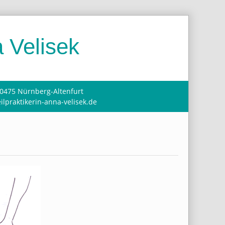
 Velisek
90475 Nürnberg-Altenfurt
ilpraktikerin-anna-velisek.de