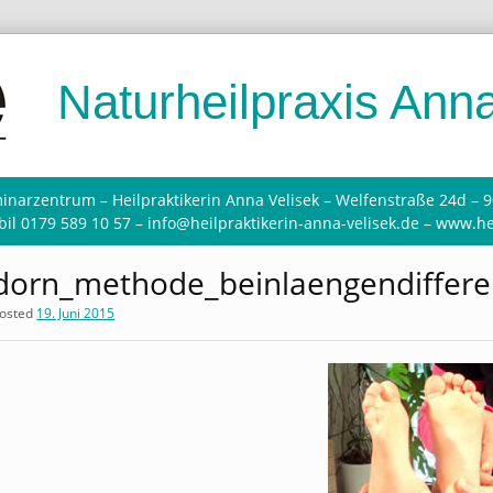
Naturheilpraxis Anna
inarzentrum – Heilpraktikerin Anna Velisek – Welfenstraße 24d – 
il 0179 589 10 57 – info@heilpraktikerin-anna-velisek.de – www.he
dorn_methode_beinlaengendiffere
osted
19. Juni 2015