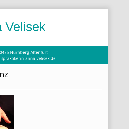
 Velisek
90475 Nürnberg-Altenfurt
ilpraktikerin-anna-velisek.de
nz