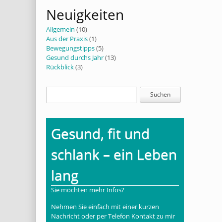
Neuigkeiten
Allgemein
(10)
Aus der Praxis
(1)
Bewegungstipps
(5)
Gesund durchs Jahr
(13)
Rückblick
(3)
Gesund, fit und
schlank – ein Leben
lang
Sie möchten mehr Infos?
Nehmen Sie einfach mit einer kurzen
Nachricht oder per Telefon Kontakt zu mir