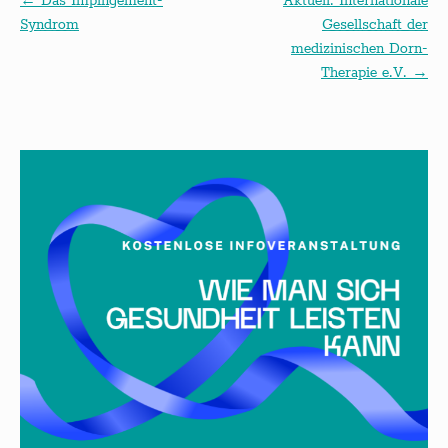
←
Das Impingement-
Aktuell: Internationale
Syndrom
Gesellschaft der
medizinischen Dorn-
Therapie e.V.
→